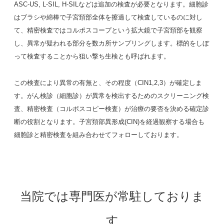
ASC-US, L-SIL, H-SILなどは追加の検査が必要となります。細胞診
はブラシや綿棒で子宮頚部全体を擦過して検査しているのに対し
て、精密検査ではコルポスコープという拡大鏡で子宮頚部を観察
し、異常が疑われる部分を数カ所サンプリングします。標的をしぼ
って検査することから狙い撃ち生検とも呼ばれます。
この検査により異常の有無と、その程度（CIN1,2,3）が確定しま
す。がん検診（細胞診）が異常を検出するためのスクリーニング検
査、精密検査（コルポスコピー検査）が治療の要否を決める確定診
断の役割となります。子宮頚部異形成(CIN)を経過観察する場合も
細胞診と精密検査を組み合わせてフォローしております。
当院では専門医が常駐しておりま
す