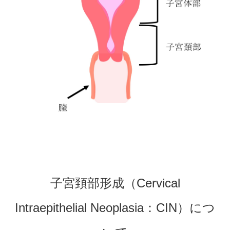
子宮頚部形成（Cervical
Intraepithelial Neoplasia：CIN）につ