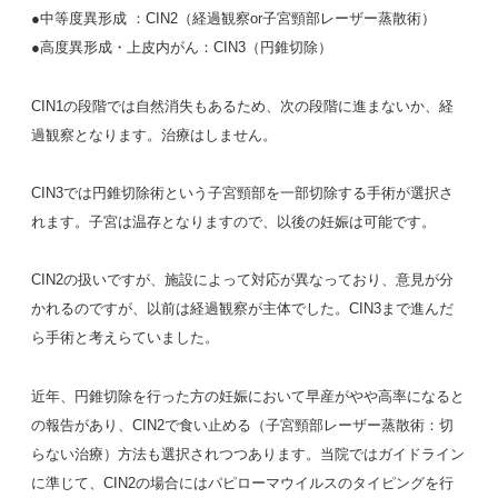
●中等度異形成 ：CIN2（経過観察or子宮頸部レーザー蒸散術）
●高度異形成・上皮内がん：CIN3（円錐切除）
CIN1の段階では自然消失もあるため、次の段階に進まないか、経
過観察となります。治療はしません。
CIN3では円錐切除術という子宮頸部を一部切除する手術が選択さ
れます。子宮は温存となりますので、以後の妊娠は可能です。
CIN2の扱いですが、施設によって対応が異なっており、意見が分
かれるのですが、以前は経過観察が主体でした。CIN3まで進んだ
ら手術と考えらていました。
近年、円錐切除を行った方の妊娠において早産がやや高率になると
の報告があり、CIN2で食い止める（子宮頸部レーザー蒸散術：切
らない治療）方法も選択されつつあります。当院ではガイドライン
に準じて、CIN2の場合にはパピローマウイルスのタイピングを行